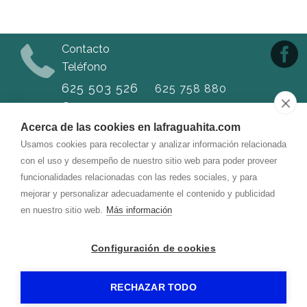
Contacto
Teléfono
625 503 526
625 758 880
Correo
alojamiento.lafragua@
gmail.com
Acerca de las cookies en lafraguahita.com
Usamos cookies para recolectar y analizar información relacionada
con el uso y desempeño de nuestro sitio web para poder proveer
Dirección
funcionalidades relacionadas con las redes sociales, y para
Calle del Reloj, 10
mejorar y personalizar adecuadamente el contenido y publicidad
05490
-
Lanzahíta (Ávila)
en nuestro sitio web.
Más información
CASA RURAL LA FRAGUA
-
Aviso legal
-
Política de privacidad
Configuración de cookies
-
Política de cookies
- by
RuralesDATA
-
RECHAZAR TODO